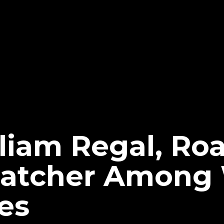
lliam Regal, Ro
hatcher Amon
es