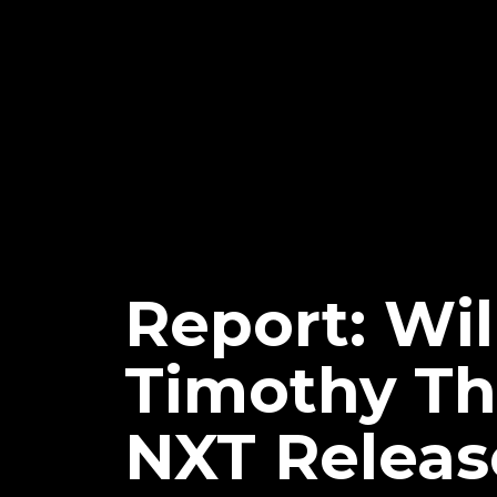
Report: Wi
Timothy T
NXT Releas